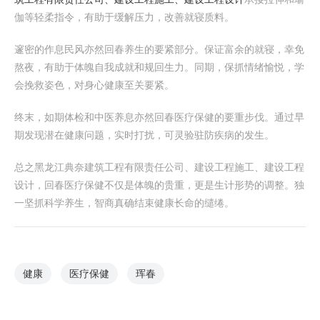
伽等轻柔指令，有助于缓解压力，改善就寝质料。
邃密的作息民风亦然回春养生的要紧部分。保证富余的就寝，幸免
熬夜，有助于体魄自我成就和规回生力。同期，保抓情绪愉悦，学
会挽救姿色，对身心健康至关要紧。
终末，如期体检和中医养息亦然回春医疗保健的要重步伐。通过早
期发现潜在健康问题，实时打扰，可灵验驻防疾病的发生。
总之黑龙江典奈建筑工程有限责任公司、建设工程施工、建设工程
设计，回春医疗保健不仅是体魄的贵重，更是生计形势的调整。独
一坚抓科学养生，智商真确结束健康长命的缱绻。
健康
医疗保健
珲春