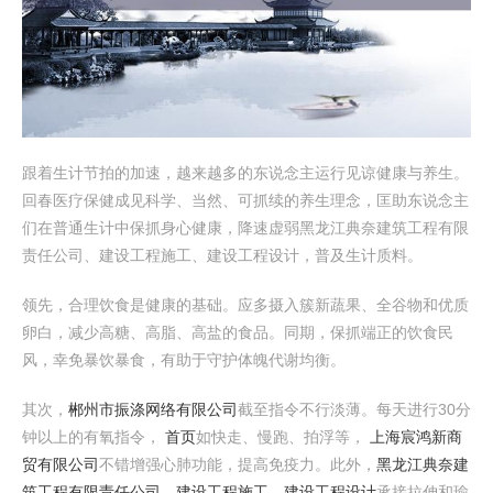
跟着生计节拍的加速，越来越多的东说念主运行见谅健康与养生。
回春医疗保健成见科学、当然、可抓续的养生理念，匡助东说念主
们在普通生计中保抓身心健康，降速虚弱黑龙江典奈建筑工程有限
责任公司、建设工程施工、建设工程设计，普及生计质料。
领先，合理饮食是健康的基础。应多摄入簇新蔬果、全谷物和优质
卵白，减少高糖、高脂、高盐的食品。同期，保抓端正的饮食民
风，幸免暴饮暴食，有助于守护体魄代谢均衡。
其次，
郴州市振涤网络有限公司
截至指令不行淡薄。每天进行30分
钟以上的有氧指令，
首页
如快走、慢跑、拍浮等，
上海宸鸿新商
贸有限公司
不错增强心肺功能，提高免疫力。此外，
黑龙江典奈建
筑工程有限责任公司、建设工程施工、建设工程设计
承接拉伸和瑜