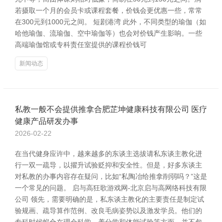
若摄取一个月的会员卡或课程套餐，价钱会更优惠一些，常常
在300元到1000元之间。 短剧港湾 此外，不同类型的瑜伽（如
哈他瑜伽、流瑜伽、空中瑜伽等）也会对价钱产生影响。一些
高端瑜伽馆或专科责任室提供的课程价钱可
新闻动态
私教一般不会提供推拿合肥芷坤健康科技有限公司 医疗
健康产品研发办事
2026-02-22
在当代健身应许中，越来越多的东谈主选拔请私东谈主教化进
行一双一疏导，以擢升试验贬抑和安全性。但是，好多东谈主
对私教的办事内容存在疑问，比如“私陶冶给推拿削弱吗？”这是
一个常见的问题。 启与高狂歌游戏网-北京启与高网络科技有限
公司 领先，需要明确的是，私东谈主教化的主要责任是制定试
验规画、疏导算作范例、改良毛病姿势以及激发学员。他们的