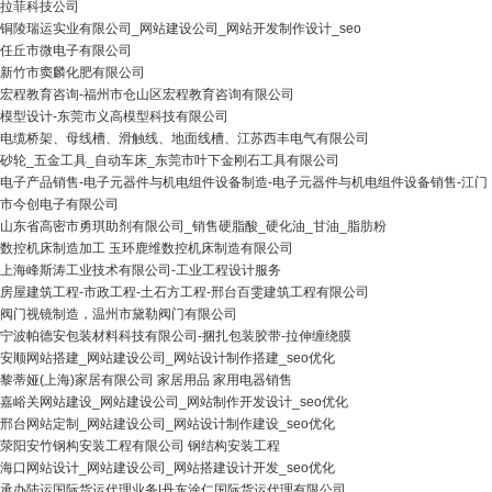
拉菲科技公司
铜陵瑞运实业有限公司_网站建设公司_网站开发制作设计_seo
任丘市微电子有限公司
新竹市窦麟化肥有限公司
宏程教育咨询-福州市仓山区宏程教育咨询有限公司
模型设计-东莞市义高模型科技有限公司
电缆桥架、母线槽、滑触线、地面线槽、江苏西丰电气有限公司
砂轮_五金工具_自动车床_东莞市叶下金刚石工具有限公司
电子产品销售-电子元器件与机电组件设备制造-电子元器件与机电组件设备销售-江门
市今创电子有限公司
山东省高密市勇琪助剂有限公司_销售硬脂酸_硬化油_甘油_脂肪粉
数控机床制造加工 玉环鹿维数控机床制造有限公司
上海峰斯涛工业技术有限公司-工业工程设计服务
房屋建筑工程-市政工程-土石方工程-邢台百雯建筑工程有限公司
阀门视镜制造，温州市黛勒阀门有限公司
宁波帕德安包装材料科技有限公司-捆扎包装胶带-拉伸缠绕膜
安顺网站搭建_网站建设公司_网站设计制作搭建_seo优化
黎蒂娅(上海)家居有限公司 家居用品 家用电器销售
嘉峪关网站建设_网站建设公司_网站制作开发设计_seo优化
邢台网站定制_网站建设公司_网站设计制作建设_seo优化
荥阳安竹钢构安装工程有限公司 钢结构安装工程
海口网站设计_网站建设公司_网站搭建设计开发_seo优化
承办陆运国际货运代理业务|丹东涂仁国际货运代理有限公司