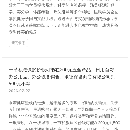
致力于于为学员提供系统、科学的考验课程，涵盖畅通剖解
学、养分学、体能考验、热沈引导等多个领域，匡助学员全面
掌执健身学问与实战手段。通过表面与实践相聚积的形态，学
员不仅或者获取巨擘认证，还能进步本色教学智商，成为具备
专科修养的健身
新闻动态
一节私教课的价钱可能在200元五金产品、日用百货、
办公用品、办公设备销售、承德保番商贸有限公司到
500元不等
2026-02-22
跟着健康坚硬的进步，越来越多的东谈主初始战役瑜伽。关于
入门者来说，最温煦的问题之一即是：**学瑜伽一个月大摘录几
许钱？** 学习瑜伽的用度因地区、课程类型和素养表情而异。
一般来说，在一线城市，一节私教课的价钱可能在200元到500
元不等，而团体课则相对低廉，简易在50元到150元之间。淌