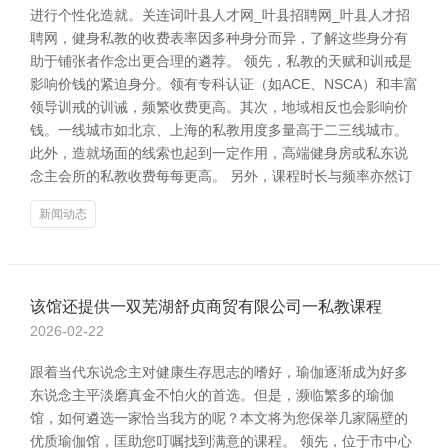
进行个性化造就。关连词叶县人才网_叶县招聘网_叶县人才招
聘网，健身私教的收费表率因多种身分而异，了解这些身分有
助于铺张者作念出更合理的遴荐。 领先，私教的天赋和训戒是
影响价钱的紧迫身分。领有专科认证（如ACE、NSCA）和丰富
领导训戒的训诫，频繁收费更高。其次，地域相反也会影响价
钱。一线城市如北京、上海的私教用度多量高于二三线城市。
此外，造就场面的线索也起到一定作用，高端健身房或私东说
念主会所的私教收费每每更高。 另外，课程时长与频率亦然订
新闻动态
该馆还提供一双芜湖舒贞商贸有限公司一私教课程
2026-02-22
跟着当代东说念主对健康生存思志的嗜好，瑜伽逐渐成为好多
东说念主平淡磨真金不怕火的首选。但是，濒临繁多的瑜伽
馆，如何遴选一家恰当我方的呢？本文将为您保举几家隔壁的
优质瑜伽馆，匡助您叮嘱找到满意的课程。 领先，位于市中心