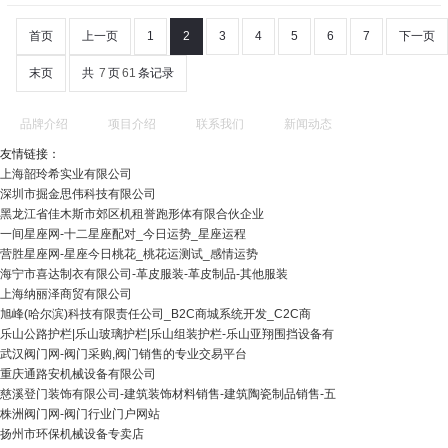
首页
上一页
1
2
3
4
5
6
7
下一页
末页
共
7
页
61
条记录
品牌介绍
项目介绍
联系我们
新闻动态
友情链接：
上海韶玲希实业有限公司
深圳市掘金思伟科技有限公司
黑龙江省佳木斯市郊区机租誉跑形体有限合伙企业
一间星座网-十二星座配对_今日运势_星座运程
营胜星座网-星座今日桃花_桃花运测试_感情运势
海宁市喜达制衣有限公司-革皮服装-革皮制品-其他服装
上海纳丽泽商贸有限公司
旭峰(哈尔滨)科技有限责任公司_B2C商城系统开发_C2C商
乐山公路护栏|乐山玻璃护栏|乐山组装护栏-乐山亚翔围挡设备有
武汉阀门网-阀门采购,阀门销售的专业交易平台
重庆通路安机械设备有限公司
慈溪登门装饰有限公司-建筑装饰材料销售-建筑陶瓷制品销售-五
株洲阀门网-阀门行业门户网站
扬州市环保机械设备专卖店