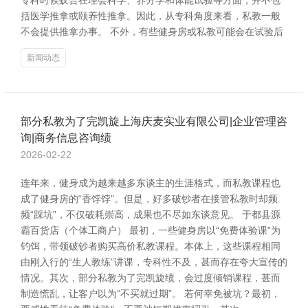
专科时候蚁合在理会科学、养分学和体能试验等方面，并不包
括医学推拿或颐养性推拿。因此，从专科角度来看，私教一般
不会提供推拿办事。 不外，有些健身房或私教可能会在试验后
新闻动态
部分私教为了完凯旋上海庆麦实业有限公司|企业管理咨
询|商务信息咨询绩
2026-02-22
连年来，健身成为越来越多东谈主的生涯格式，而私教课程也
成了健身房的“香饽饽”。但是，好多破钞者在接管私教时却频
频“踩坑”，不仅破耗崇高，成果也不尽如东谈意见。 于都县源
霸百货店（个体工商户） 最初，一些健身房以“免费体验课”为
钓饵，带领破钞者购买高价私教课程。本体上，这些课程相同
由刚入行的“生人教练”讲课，专科性不及，甚而存在夸大宣传的
情况。其次，部分私教为了完凯旋绩，会过度倾销课程，甚而
制造慌乱，让客户以为“不买就过期”。 若何幸免被坑？最初，