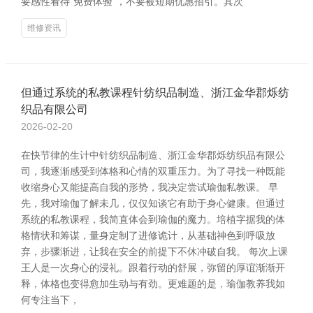
要感性看待“免费体验”，不要被短期优惠招引。其次
维修资讯
但通过系统的私教课程针纺织品制造、浙江金华郡烁纺
织品有限公司
2026-02-20
在快节律的生计中针纺织品制造、浙江金华郡烁纺织品有限公
司，我逐渐感受到体格和心情的双重压力。为了寻找一种既能
收缩身心又能提高自我的形势，我决定尝试瑜伽私教课。 早
先，我对瑜伽了解未几，仅仅知谈它有助于身心健康。但通过
系统的私教课程，我简直体会到瑜伽的魔力。培植字据我的体
格情状和筹谋，量身定制了进修诡计，从基础神色到呼吸放
弃，步骤渐进，让我在安全的前提下不休冲破自我。 每次上课
王人是一次身心的浸礼。跟着行动的舒展，弥留的厚谊渐渐开
释，体格也变得愈加生动与有劲。更难题的是，瑜伽教养我如
何专注当下，