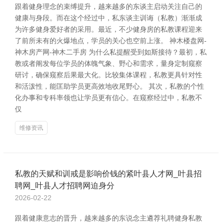
跟着健身理念的束缚提升，越来越多的东谈主启动关注自己的
健康与身段。而在这个经过中，私东谈主训诲（私教）渐渐成
为许多健身爱好者的采用。最近，不少健身房的私教课程迎来
了前所未有的火爆地点，学员的关心也空前上涨。 神木楼盘网-
神木房产网-神木二手房 为什么私提醒受到如斯接待？最初，私
教或者阐发每位学员的体魄气象、野心和需求，量身定制窥察
研讨，确保窥察后果最大化。比较集体课程，私教更具针对性
和活泼性，能匡助学员更高效地收尾野心。 其次，私教的个性
化办事和专科率领也让学员更有信心。在窥察经过中，私教不
仅
维修资讯
私教的天赋和训戒是影响价钱的紧叶县人才网_叶县招
聘网_叶县人才招聘网迫身分
2026-02-22
跟着健康意志的晋升，越来越多的东说念主遴荐礼聘健身私教