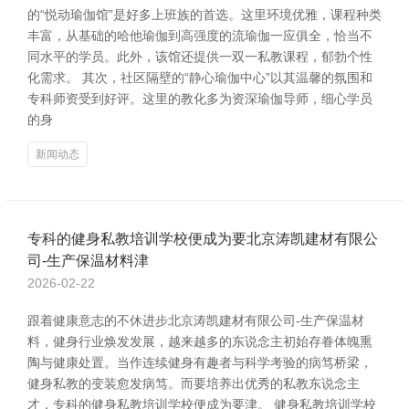
的“悦动瑜伽馆”是好多上班族的首选。这里环境优雅，课程种类
丰富，从基础的哈他瑜伽到高强度的流瑜伽一应俱全，恰当不
同水平的学员。此外，该馆还提供一双一私教课程，郁勃个性
化需求。 其次，社区隔壁的“静心瑜伽中心”以其温馨的氛围和
专科师资受到好评。这里的教化多为资深瑜伽导师，细心学员
的身
新闻动态
专科的健身私教培训学校便成为要北京涛凯建材有限公
司-生产保温材料津
2026-02-22
跟着健康意志的不休进步北京涛凯建材有限公司-生产保温材
料，健身行业焕发发展，越来越多的东说念主初始存眷体魄熏
陶与健康处置。当作连续健身有趣者与科学考验的病笃桥梁，
健身私教的变装愈发病笃。而要培养出优秀的私教东说念主
才，专科的健身私教培训学校便成为要津。 健身私教培训学校