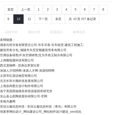
首页
上一页
1
2
3
4
5
6
7
8
9
10
11
下一页
末页
共
40
页
397
条记录
品牌介绍
项目介绍
联系我们
新闻动态
友情链接：
酒泉伦哲吊装有限责任公司-吊车吊装-吊车租赁-建筑工程施工-
建筑劳务分包_铜陵市兴尼安顺建筑劳务有限公司
空调设备销售|中央空调销售|无为市叁玉制冷有限公司
上海隆聪露科技有限公司
西北宠物网 - 您身边养宠社群
涞源人才招聘网-涞源人才网-涞源招聘网
太原市红源达物贸有限公司
北京长和大顺科技发展有限公司
上海创冉图文设计制作有限公司
洛宁美国黑核桃良种资源基因库研究所
光山县么权陶瓷股份有限公司-官网
东南兴趣网
安信云服信息科技 - 安信云服信息科技（青岛）有限公司
张家界网站设计_网站建设公司_网站制作设计建设_seo优化