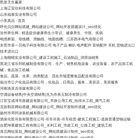
凯发天生赢家
上海辽安欣科技有限公司
山东福泰实业有限公司
小美真品 - 首页
呼伦贝尔网站搭建_网站建设公司_网站开发搭建设计_seo优化
沧州养生网 - 精选提供健康养生小常识、健康养生、中医、疾病
电缆桥架、母线槽、滑触线、地面线槽、江苏西丰电气有限公司
东莞市喜一贝电子科技有限公司 电子产品 喇叭 电声配件 音响配件 耳机 货物进出口
技术进出口
上海顾晴实业有限公司_建设工程施工_石油制品_润滑油销售
黑龙江省乐邦机械制造有限公司，生产，销售机电设备，农业装备，农产品加工机
械，食品加工机械
食品、蔬菜、水果、肉类配送、茂名市瑞雯雅食品配送有限公司
临汾市公户化妆品有限公司，化妆品，日用品，服务，美容店，美容服务
河南洛亚吉传媒有限公司
空调设备销售|中央空调销售|无为市叁玉制冷有限公司
江苏宝成泽市政建设有限公司_市政公用工程_给排水工程_燃气工程
克孜勒苏网站搭建_网站建设公司_网站开发制作搭建_seo优化
扬州市邓邦涂装机械有限公司
酒泉伦哲吊装有限责任公司-吊车吊装-吊车租赁-建筑工程施工-道路普通货物运输
合肥坤莱建筑工程有限公司_水利工程_市政工程_公路工程_建筑工程
淮北网站策划_网站建设公司_网站搭建设计制作_seo优化
郑州网站搭建_网站建设公司_网站搭建设计制作_seo优化