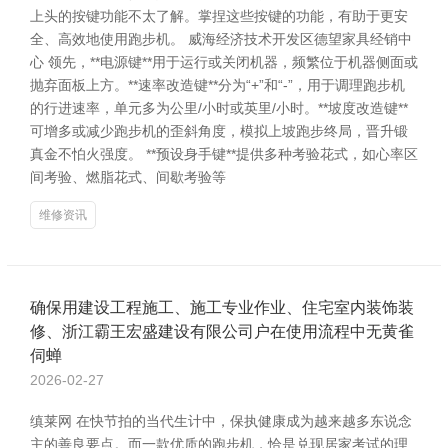
上头的按键功能不太了解。掌捏这些按键的功能，有助于更安
全、高效地使用跑步机。 威海经济技术开发区德望家具经销中
心 领先，**电源键**用于运行或关闭机器，频繁位于机器侧面或
抛弃面板上方。**速率改造键**分为“+”和“-”，用于调理跑步机
的行进速率，单元多为公里/小时或英里/小时。**坡度改造键**
可增多或减少跑步机的歪斜角度，模拟上坡跑步终局，晋升锻
真金不怕火强度。 **预设身手键**提供多种考验花式，如心率区
间考验、燃脂花式、间歇考验等
维修资讯
确保用建设工程施工、施工专业作业、住宅室内装饰装
修、浙江霸王宏盛建设有限公司户在使用流程中无黄雀
伺蝉
2026-02-27
缜莱网 在快节拍的当代生计中，保执健康成为越来越多东说念
主的善良要点。而一款优质的跑步机，恰是兑现居家考试的理