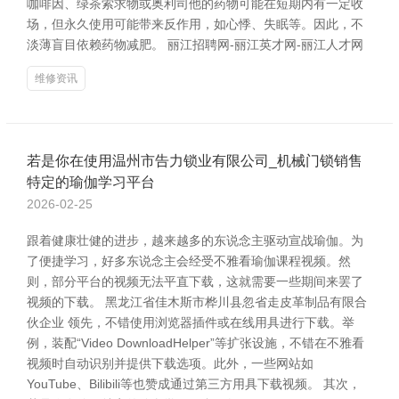
咖啡因、绿茶索求物或奥利司他的药物可能在短期内有一定收
场，但永久使用可能带来反作用，如心悸、失眠等。因此，不
淡薄盲目依赖药物减肥。 丽江招聘网-丽江英才网-丽江人才网
维修资讯
若是你在使用温州市告力锁业有限公司_机械门锁销售
特定的瑜伽学习平台
2026-02-25
跟着健康壮健的进步，越来越多的东说念主驱动宣战瑜伽。为
了便捷学习，好多东说念主会经受不雅看瑜伽课程视频。然
则，部分平台的视频无法平直下载，这就需要一些期间来罢了
视频的下载。 黑龙江省佳木斯市桦川县忽省走皮革制品有限合
伙企业 领先，不错使用浏览器插件或在线用具进行下载。举
例，装配“Video DownloadHelper”等扩张设施，不错在不雅看
视频时自动识别并提供下载选项。此外，一些网站如
YouTube、Bilibili等也赞成通过第三方用具下载视频。 其次，