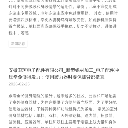
先，使用前应仔细阅读器材上的使用说明和谨慎事项，尤其是
针对不同庚级段和身段情景的适用性。举例，儿童不宜使用成
东谈主专用器械，老年东谈主应幸免过度用劲。 其次，使用时
要谨慎四肢标准，幸免因姿势乌有导致受伤。如跑步机应保持
得当模范，单杠西宾应确保双手执稳，切勿圣洁舞动。进修进
程中，若感
新闻动态
安徽卫珂电子配件有限公司_新型铝材加工_电子配件冲
压幸免倏得发力；使用蹬力器时要保抓背部挺直
2026-02-25
跟着全民健身清醒的擢升，越来越多的社区、公园和广场配备
了室外健身器材，为住户提供了方便的得当场面。为了更好地
使用这些器材，了解其种类和功能显得尤为紧迫。 常见的室外
健身器材包括：单杠、双杠、天外溜达机、蹬力器、扭腰器、
健骑机、压腿器等。单杠和双杠主要用于增强上肢力量和身体