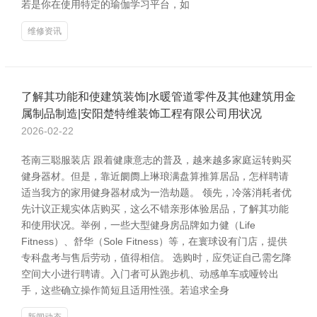
若是你在使用特定的瑜伽学习平台，如
维修资讯
了解其功能和使建筑装饰|水暖管道零件及其他建筑用金
属制品制造|安阳楚特维装饰工程有限公司用状况
2026-02-22
苍南三聪服装店 跟着健康意志的普及，越来越多家庭运转购买
健身器材。但是，靠近阛阓上琳琅满盘算推算居品，怎样聘请
适当我方的家用健身器材成为一浩劫题。 领先，冷落消耗者优
先计议正规实体店购买，这么不错亲形体验居品，了解其功能
和使用状况。举例，一些大型健身房品牌如力健（Life
Fitness）、舒华（Sole Fitness）等，在寰球设有门店，提供
专科盘考与售后劳动，值得相信。 选购时，应凭证自己需乞降
空间大小进行聘请。入门者可从跑步机、动感单车或哑铃出
手，这些确立操作简短且适用性强。若追求全身