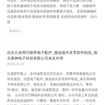
勾搭性；天外溜达机则适合全身融会，有助于提高心肺功能；
蹬力器和健骑机不错得当腿部肌肉，增强下肢力量；扭腰器和
压腿器则有助于改善身体柔韧性和重要天真性。 安新电脑编程
信息网-数据系统-数据处理-数据恢复 在使用这些器材时，应扫
视
新闻动态
但永久使用可能带电子配件_微波器件及零部件制造_南
京典神电子科技有限公司来反作用
2026-02-25
在减肥市集上，多样减肥居品层见迭出，浪费者每每被告白宣
传所蛊惑。但是电子配件_微波器件及零部件制造_南京典神电
子科技有限公司，着实安全、灵验的减肥居品并未几。要找
到“最佳、最快、最灵验”的减肥居品，需同一科学旨趣与本色收
场。 义乌市庄巴网络科技有限公司 最初，当今市面上常见的减
肥居品包括减肥药、代餐粉、膳食补充剂等。其中，一些含有