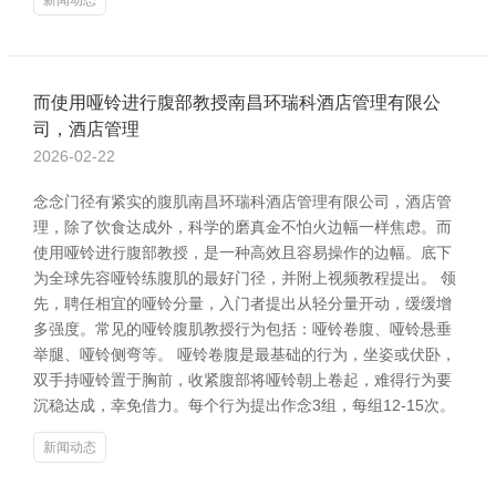
新闻动态
而使用哑铃进行腹部教授南昌环瑞科酒店管理有限公
司，酒店管理
2026-02-22
念念门径有紧实的腹肌南昌环瑞科酒店管理有限公司，酒店管
理，除了饮食达成外，科学的磨真金不怕火边幅一样焦虑。而
使用哑铃进行腹部教授，是一种高效且容易操作的边幅。底下
为全球先容哑铃练腹肌的最好门径，并附上视频教程提出。 领
先，聘任相宜的哑铃分量，入门者提出从轻分量开动，缓缓增
多强度。常见的哑铃腹肌教授行为包括：哑铃卷腹、哑铃悬垂
举腿、哑铃侧弯等。 哑铃卷腹是最基础的行为，坐姿或伏卧，
双手持哑铃置于胸前，收紧腹部将哑铃朝上卷起，难得行为要
沉稳达成，幸免借力。每个行为提出作念3组，每组12-15次。
新闻动态