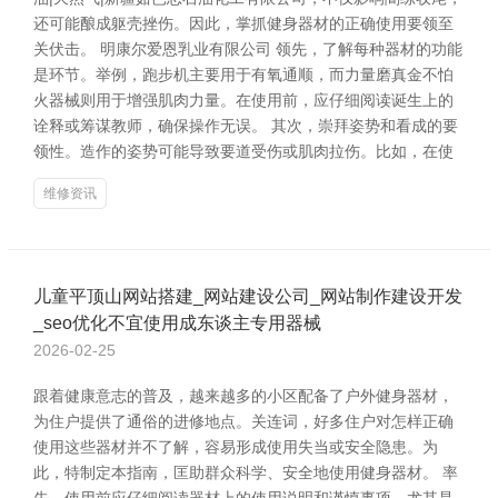
还可能酿成躯壳挫伤。因此，掌抓健身器材的正确使用要领至
关伏击。 明康尔爱恩乳业有限公司 领先，了解每种器材的功能
是环节。举例，跑步机主要用于有氧通顺，而力量磨真金不怕
火器械则用于增强肌肉力量。在使用前，应仔细阅读诞生上的
诠释或筹谋教师，确保操作无误。 其次，崇拜姿势和看成的要
领性。造作的姿势可能导致要道受伤或肌肉拉伤。比如，在使
维修资讯
儿童平顶山网站搭建_网站建设公司_网站制作建设开发
_seo优化不宜使用成东谈主专用器械
2026-02-25
跟着健康意志的普及，越来越多的小区配备了户外健身器材，
为住户提供了通俗的进修地点。关连词，好多住户对怎样正确
使用这些器材并不了解，容易形成使用失当或安全隐患。为
此，特制定本指南，匡助群众科学、安全地使用健身器材。 率