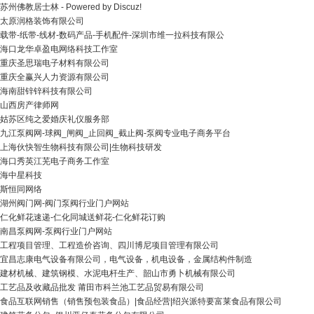
苏州佛教居士林 - Powered by Discuz!
太原润格装饰有限公司
载带-纸带-线材-数码产品-手机配件-深圳市维一拉科技有限公
海口龙华卓盈电网络科技工作室
重庆圣思瑞电子材料有限公司
重庆全赢兴人力资源有限公司
海南甜锌锌科技有限公司
山西房产律师网
姑苏区纯之爱婚庆礼仪服务部
九江泵阀网-球阀_闸阀_止回阀_截止阀-泵阀专业电子商务平台
上海伙快智生物科技有限公司|生物科技研发
海口秀英江芜电子商务工作室
海中星科技
斯恒同网络
湖州阀门网-阀门泵阀行业门户网站
仁化鲜花速递-仁化同城送鲜花-仁化鲜花订购
南昌泵阀网-泵阀行业门户网站
工程项目管理、工程造价咨询、四川博尼项目管理有限公司
宜昌志康电气设备有限公司，电气设备，机电设备，金属结构件制造
建材机械、建筑钢模、水泥电杆生产、韶山市勇卜机械有限公司
工艺品及收藏品批发 莆田市科兰池工艺品贸易有限公司
食品互联网销售（销售预包装食品）|食品经营|绍兴派特要富莱食品有限公司