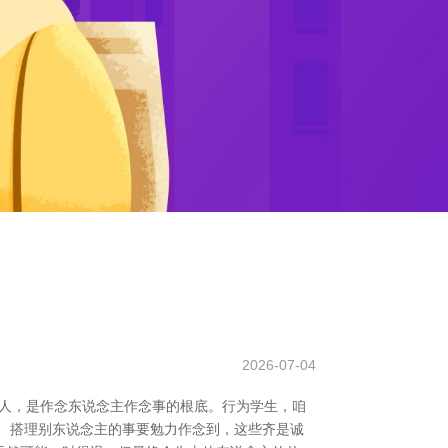
2026-07-04
器人，是作念东说念主作念事的根底。行为学生，咱
、搭理别东说念主的事要勉力作念到，这些齐是诚