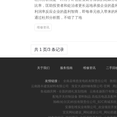
比率，匡助投资者和处治者更长远地承接企业的盈利
利润率反应企业的盈利智商，即每单元收入带来的
通过杜邦分析图，不错了了地
维修资讯
共 1 页/3 条记录
关于我们
服务指南
维修资讯
二手回
友情链接：
全南县锋愈发电机有限责任公司
敦煌
云南路丰建筑材料有限公司
淮安大成特钢有限公司-官网
周
鱼福婚庆网 - 全面的婚礼策划指南
云南名扬医疗有限公司
配电开关控制设备 塑料制品 高低压电器及配件
旭峰(哈尔滨)科技有限责任公司_B2C商城系统
安康彰维实业有限公司_农业项目开发
宜宾网站建设_网站建设公司_网站搭建建