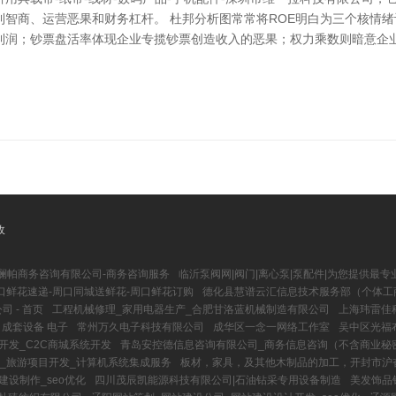
智商、运营恶果和财务杠杆。 杜邦分析图常常将ROE明白为三个核情
利润；钞票盘活率体现企业专揽钞票创造收入的恶果；权力乘数则暗意企
收
澜帕商务咨询有限公司-商务咨询服务
临沂泵阀网|阀门|离心泵|泵配件|为您提供最
口鲜花速递-周口同城送鲜花-周口鲜花订购
德化县慧谱云汇信息技术服务部（个体工
 - 首页
工程机械修理_家用电器生产_合肥甘洛蓝机械制造有限公司
上海玮雷佳
 成套设备 电子
常州万久电子科技有限公司
成华区一念一网络工作室
吴中区光福
开发_C2C商城系统开发
青岛安控德信息咨询有限公司_商务信息咨询（不含商业秘
_旅游项目开发_计算机系统集成服务
板材，家具，及其他木制品的加工，开封市沪
设制作_seo优化
四川茂辰凯能源科技有限公司|石油钻采专用设备制造
美发饰品