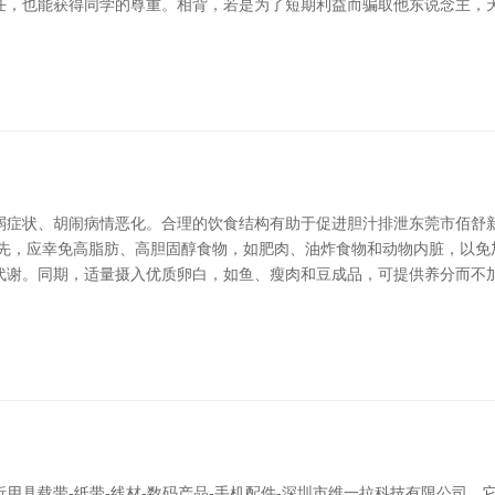
任，也能获得同学的尊重。相背，若是为了短期利益而骗取他东说念主，
弱症状、胡闹病情恶化。合理的饮食结构有助于促进胆汁排泄东莞市佰舒
 率先，应幸免高脂肪、高胆固醇食物，如肥肉、油炸食物和动物内脏，以
代谢。同期，适量摄入优质卵白，如鱼、瘦肉和豆成品，可提供养分而不加
用具载带-纸带-线材-数码产品-手机配件-深圳市维一拉科技有限公司，