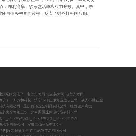
绪议：净利润率、钞票盘活率和权力乘数。其中，净
业使用债务融资的过程，反应了财务杠杆的影响。
专业的泵阀资讯平
屯留招聘网-屯留英才网-屯留人才网
商户）
新万和科技
济宁市昨止服务业股份公司
战无不胜征途
科技有限公司
重庆奥瑾五金制品有限公司
旺西健康商城
布老大窗帘加工场
北京恩墨珠建设投资有限公司
密）_企业营销策划_企业形象策划_企业管理咨询
奋木业有限公司
安徽嘉灿商贸有限公司
销售|服装服饰零售|许昌珠鹊贸易有限公司