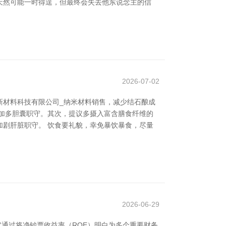
天然可能一时得逞，但最终会失去他东说念主的信
2026-07-02
新材料科技有限公司_纳米材料销售，减少结石酿成
免加多胆囊职守。其次，提议多摄入富含膳食纤维的
剧肝脏职守。 饮食要礼貌，幸免暴饮暴食，尽量
2026-06-29
它通过将净钞票收益率（ROE）明白为多个重要财务