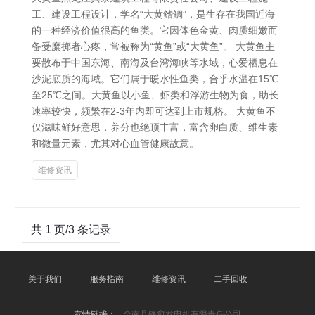
工、建设工程设计，学名“大黄鳍鲷”，是生存在我国近海
的一种经济价值很高的鱼类。它因体色金黄、肉质细嫩而
备受糜掷者心疼，常被称为“黄鱼”或“大黄鱼”。 大黄鱼主
要散布于中国东海、南海及台湾海峡等水域，心爱栖息在
沙泥底质的海域。它们属于暖水性鱼类，合乎水温在15℃
至25℃之间。大黄鱼以小鱼、虾类和浮游生物为食，助长
速率较快，频繁在2-3年内即可达到上市规格。 大黄鱼不
仅滋味鲜好意思，养分也绝顶丰富，富含卵白质、维生素
和微量元素，尤其对心血管健康故意。
维修资讯
共 1 页/3 条记录
关于我们
服务指南
维修资讯
二手回收
友情链接：
全南县锋愈发电机有限责任公司