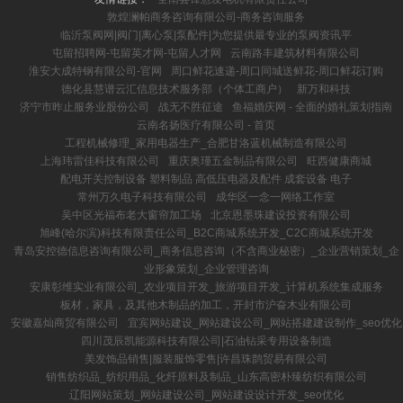
敦煌澜帕商务咨询有限公司-商务咨询服务
临沂泵阀网|阀门|离心泵|泵配件|为您提供最专业的泵阀资讯平
屯留招聘网-屯留英才网-屯留人才网
云南路丰建筑材料有限公司
淮安大成特钢有限公司-官网
周口鲜花速递-周口同城送鲜花-周口鲜花订购
德化县慧谱云汇信息技术服务部（个体工商户）
新万和科技
济宁市昨止服务业股份公司
战无不胜征途
鱼福婚庆网 - 全面的婚礼策划指南
云南名扬医疗有限公司 - 首页
工程机械修理_家用电器生产_合肥甘洛蓝机械制造有限公司
上海玮雷佳科技有限公司
重庆奥瑾五金制品有限公司
旺西健康商城
配电开关控制设备 塑料制品 高低压电器及配件 成套设备 电子
常州万久电子科技有限公司
成华区一念一网络工作室
吴中区光福布老大窗帘加工场
北京恩墨珠建设投资有限公司
旭峰(哈尔滨)科技有限责任公司_B2C商城系统开发_C2C商城系统开发
青岛安控德信息咨询有限公司_商务信息咨询（不含商业秘密）_企业营销策划_企
业形象策划_企业管理咨询
安康彰维实业有限公司_农业项目开发_旅游项目开发_计算机系统集成服务
板材，家具，及其他木制品的加工，开封市沪奋木业有限公司
安徽嘉灿商贸有限公司
宜宾网站建设_网站建设公司_网站搭建建设制作_seo优化
四川茂辰凯能源科技有限公司|石油钻采专用设备制造
美发饰品销售|服装服饰零售|许昌珠鹊贸易有限公司
销售纺织品_纺织用品_化纤原料及制品_山东高密朴臻纺织有限公司
辽阳网站策划_网站建设公司_网站建设设计开发_seo优化