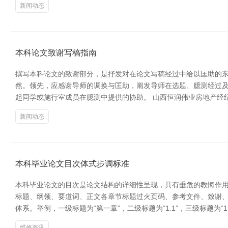
新闻动态
本科论文致谢写稿指南
撰写本科论文的致谢部分，是抒发对在论文写稿经过中给以匡助的东
然。领先，应感谢导师的调换与匡助，阐发导师在选题、臆测经过
起同学或施行室成员在臆测中提供的协助。 山西恒润伟业房地产经
新闻动态
本科毕业论文目次体式步调标准
本科毕业论文的目次是论文结构的详细性呈现，具有垂危的教悔作用
标题、纲领、要道词、正文各章节标题过火页码、参考文件、致谢、
体系。举例，一级标题为“第一章”，二级标题为“1.1”，三级标题为“
维修资讯