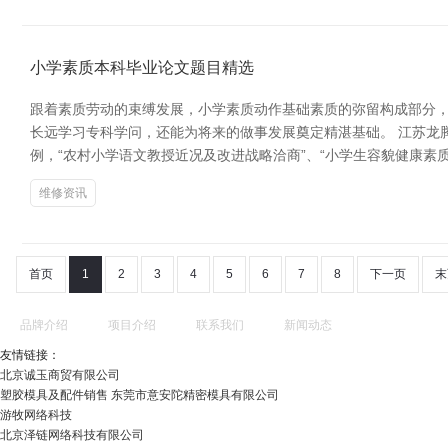
小学素质本科毕业论文题目精选
跟着素质劳动的束缚发展，小学素质动作基础素质的弥留构成部分
长远学习专科学问，还能为将来的做事发展奠定精湛基础。 江苏龙
例，“农村小学语文教授近况及改进战略洽商”、“小学生容貌健康素
维修资讯
首页
1
2
3
4
5
6
7
8
下一页
末
品牌介绍
项目介绍
联系我们
新闻动态
友情链接：
北京诚玉商贸有限公司
塑胶模具及配件销售 东莞市意安陀精密模具有限公司
游牧网络科技
北京泽链网络科技有限公司