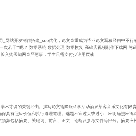
_网站开发制作搭建_seo优化，论文查重成为毕业论文写稿经由中不行
若干**呢？ 数据系统-数据处理-数据恢复-高碑店视频制作下载网 凭证当
会长入购买知网查严惩事，学生只需支付少许用度或
学术才调的关键经由。撰写论文需降服科学活动酒泉莱客音乐文化有限责任
确保具有照应价值和执行道理道理。选题不宜过大或过小，应明确照应鸿
文频频包括摘要、关键词、前言、正文、论断及参考文件等部分。摘要应