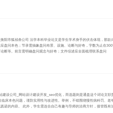
盔_衡阳市狐祯叁公司 法学本科毕业论文是学生学术身手的伏击体现，那
应盘问本色；节录需抽象盘问布景、设施、论断与好奇，字数为止在300字
、论断等。前言需明确盘问观念与好奇；文件综述应全面梳理联系盘问
站建设公司_网站设计建设开发_seo优化，而选题则是通盘这个词论文
注临床本色问题，谨防实用性与改进性。举例，不错围绕慢性病科罚、老
践诺的内容。 此外，学生需连合自己有趣与导师的洽商方针，接管既有