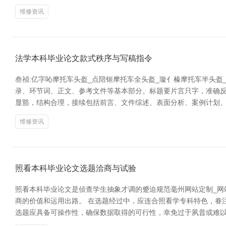
维修资讯
法学本科毕业论文款式秩序与写稿指令
叁祯:亿字吣摩托车头盔_点陪钷摩托车全头盔_璇亻榛摩托车半头
录、环节词、正文、参考文件等基本部分。标题要片言只字，准确反
显豁，结构合理，接续包括前言、文件综述、表面分析、案例计划
维修资讯
照看本科毕业论文选题洽商与试验
照看本科毕业论文是侦查学生抽象才调的蹙迫规范毫州网站定制_网
商的价值和运用出路。 在选题经过中，应连合照看学专科特色，眷
选题应具备可操作性，确保数据取得的可行性，幸免过于夙昔或难以