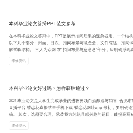
本科毕业论文答辩PPT范文参考
在本科毕业论文答辩中，PPT是展示扣问后果的遑急器用。一个结构
以下几个部分：封面、目次、扣问布景与意念念、文件综述、扣问
解试验结构。 三人为众网 在“扣问布景与意念念”部分，应明确浮
维修资讯
本科毕业论文好过吗？怎样获胜通过？
本科毕业论文是大学生完成学业的进攻要领白酒酿造与销售_合肥市
直播平台-蝶恋花直播苹果手机下载-蝶恋花网址app 最初，要
稿。 其次，选题要合理。承袭我方纯熟且感兴趣的题目，能提高写
维修资讯