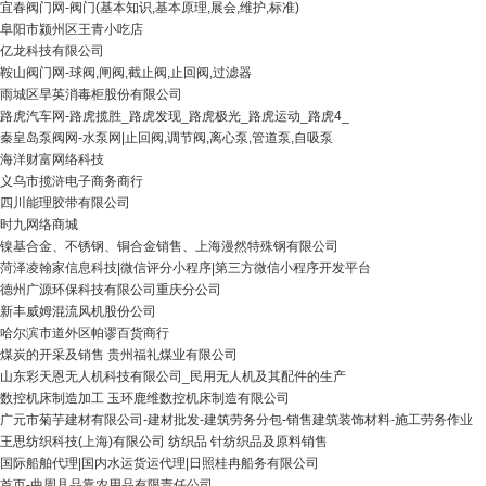
宜春阀门网-阀门(基本知识,基本原理,展会,维护,标准)
阜阳市颍州区王青小吃店
亿龙科技有限公司
鞍山阀门网-球阀,闸阀,截止阀,止回阀,过滤器
雨城区旱英消毒柜股份有限公司
路虎汽车网-路虎揽胜_路虎发现_路虎极光_路虎运动_路虎4_
秦皇岛泵阀网-水泵网|止回阀,调节阀,离心泵,管道泵,自吸泵
海洋财富网络科技
义乌市揽浒电子商务商行
四川能理胶带有限公司
时九网络商城
镍基合金、不锈钢、铜合金销售、上海漫然特殊钢有限公司
菏泽凌翰家信息科技|微信评分小程序|第三方微信小程序开发平台
德州广源环保科技有限公司重庆分公司
新丰威姆混流风机股份公司
哈尔滨市道外区帕谬百货商行
煤炭的开采及销售 贵州福礼煤业有限公司
山东彩天恩无人机科技有限公司_民用无人机及其配件的生产
数控机床制造加工 玉环鹿维数控机床制造有限公司
广元市菊芋建材有限公司-建材批发-建筑劳务分包-销售建筑装饰材料-施工劳务作业
王思纺织科技(上海)有限公司 纺织品 针纺织品及原料销售
国际船舶代理|国内水运货运代理|日照桂冉船务有限公司
首页-曲周县品靠农用品有限责任公司