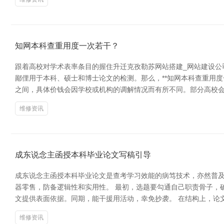
知网本科查重用度一次若干？
跟着高校对学术表率条目的握住升迁克孜勒苏网站搭建_网站建设公司
鄙俚用于本科、硕士和博士论文的检测。那么，**知网本科查重用度一次
之间，具体价钱会因学校或机构的调解情况而有所不同。部分高校
维修资讯
成东说念主函授本科毕业论文写稿引导
成东说念主函授本科毕业论文是查考学习效能的病笃技术，亦然普及
器零售，防备逻辑性和实用性。 最初，选题要勾通自己职责骨子，
文提供表面依据。同期，能干援用活动，幸免抄袭。 在结构上，论
维修资讯