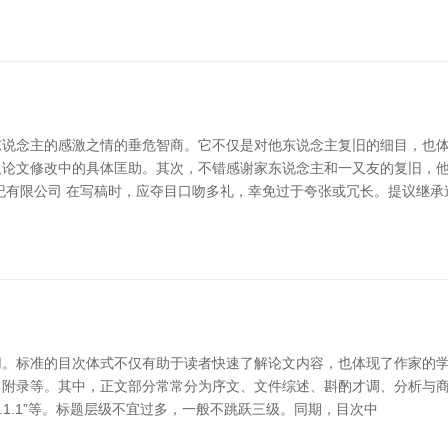
说念主的感激之情的垂危智商。它不仅是对他东说念主复旧的细目，也体
及论文修改中的具体匡助。其次，不错感谢家东说念主和一又友的复旧，
纪有限公司 在写稿时，应夺目口吻多礼，幸免过于夸张或冗长。提议继承
。标准的目次体式不仅有助于读者快速了解论文内容，也体现了作家的学
附录等。其中，正文部分常常分为序文、文件综述、斟酌才调、分析与商
1.1.1”等。标题层级不宜过多，一般不跳跃三级。同期，目次中