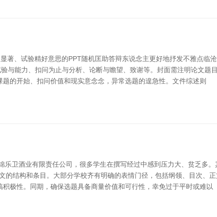
显著、试验精好意思的PPT随机匡助答辩东说念主更好地抒发不雅点临沧
试验与能力、扣问为止与分析、论断与瞻望、致谢等。封面需注明论文题
现课题的开始、扣问价值和现实意念念，异常选题的遑急性。文件综述则
锦乐卫酒业有限责任公司，很多学生在撰写经过中感到压力大、贫乏多。
明确论文的结构和条目。大部分学校齐有明确的表情门径，包括纲领、目次、
稿积极性。同期，确保选题具备商量价值和可行性，幸免过于平时或难以