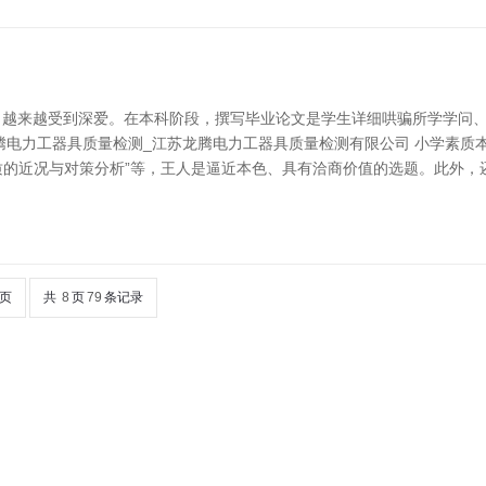
，越来越受到深爱。在本科阶段，撰写毕业论文是学生详细哄骗所学学问
腾电力工器具质量检测_江苏龙腾电力工器具质量检测有限公司 小学素质
质的近况与对策分析”等，王人是逼近本色、具有洽商价值的选题。此外，
页
共
8
页
79
条记录