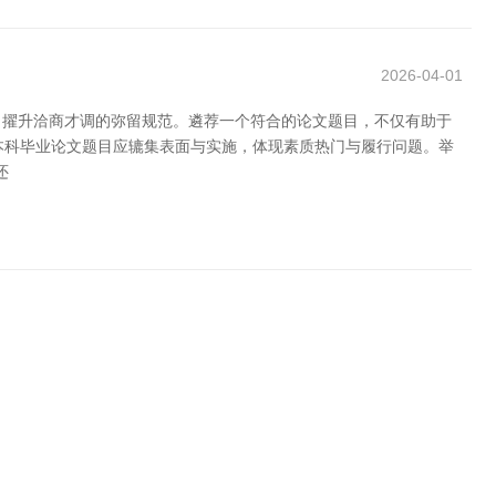
2026-04-01
、擢升洽商才调的弥留规范。遴荐一个符合的论文题目，不仅有助于
本科毕业论文题目应辘集表面与实施，体现素质热门与履行问题。举
还